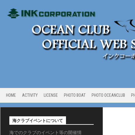
Skip
to
content
HOME
ACTIVITY
LICENSE
PHOTO BOAT
PHOTO OCEANCLUB
P
海クラブイベントについて
海でのクラブのイベント等の開催情