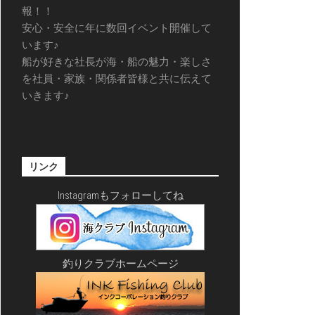
報！！
安心・安全に年に数回イベント開催して
います♪
船が好きな社長が海・船の魅力・楽しさ
を社員・家族・関係者皆様と共に伝えて
いきます♪
リンク
Instagramもフォローしてね
釣りクラブホームページ