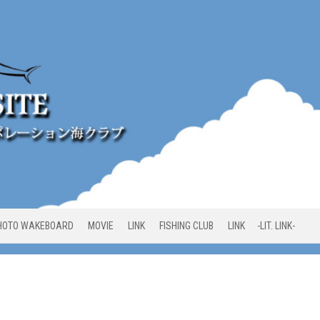
HOTO WAKEBOARD
MOVIE
LINK
FISHING CLUB
LINK -LIT. LINK-