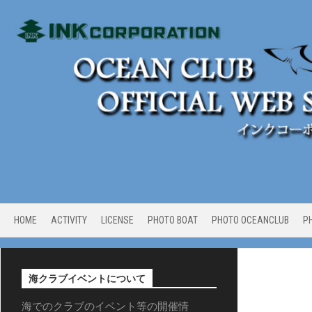
Skip
to
content
HOME
ACTIVITY
LICENSE
PHOTO BOAT
PHOTO OCEANCLUB
P
海クラブイベントについて
海でのクラブのイベント等の開催情