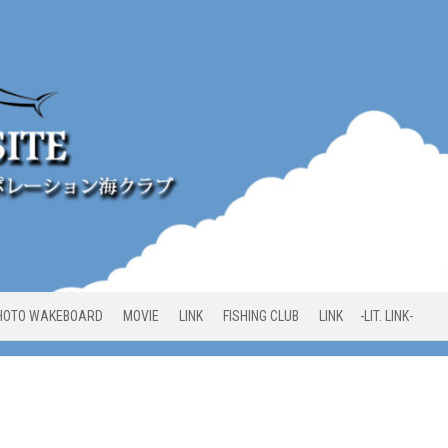
HOTO WAKEBOARD
MOVIE
LINK
FISHING CLUB
LINK -LIT. LINK-