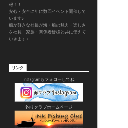
報！！
安心・安全に年に数回イベント開催して
います♪
船が好きな社長が海・船の魅力・楽しさ
を社員・家族・関係者皆様と共に伝えて
いきます♪
リンク
Instagramもフォローしてね
釣りクラブホームページ