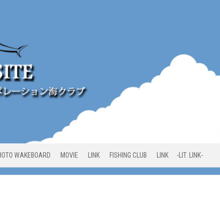
HOTO WAKEBOARD
MOVIE
LINK
FISHING CLUB
LINK -LIT. LINK-