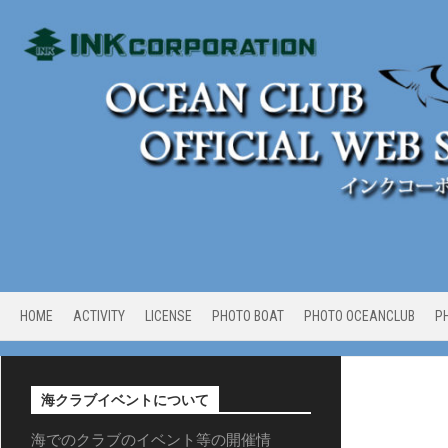
Skip
to
content
HOME
ACTIVITY
LICENSE
PHOTO BOAT
PHOTO OCEANCLUB
P
海クラブイベントについて
海でのクラブのイベント等の開催情