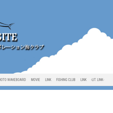
HOTO WAKEBOARD
MOVIE
LINK
FISHING CLUB
LINK -LIT. LINK-