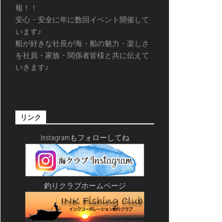
報！！
安心・安全に年に数回イベント開催して
います♪
船が好きな社長が海・船の魅力・楽しさ
を社員・家族・関係者皆様と共に伝えて
いきます♪
リンク
Instagramもフォローしてね
釣りクラブホームページ