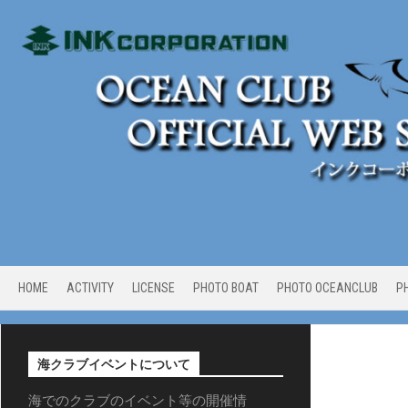
Skip
to
content
HOME
ACTIVITY
LICENSE
PHOTO BOAT
PHOTO OCEANCLUB
P
海クラブイベントについて
海でのクラブのイベント等の開催情