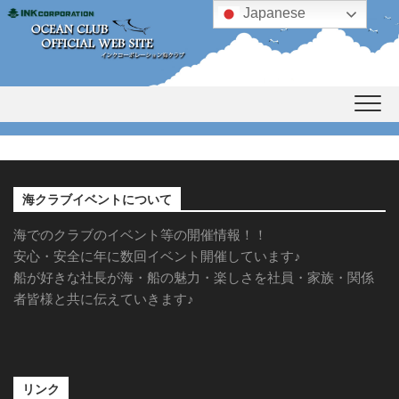
Skip
Japanese
to
content
海クラブイベントについて
海でのクラブのイベント等の開催情報！！
安心・安全に年に数回イベント開催しています♪
船が好きな社長が海・船の魅力・楽しさを社員・家族・関係
者皆様と共に伝えていきます♪
リンク