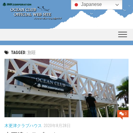
Skip
Japanese
to
content
TAGGED:
別荘
0
木更津クラブハウス
2020年8月28日