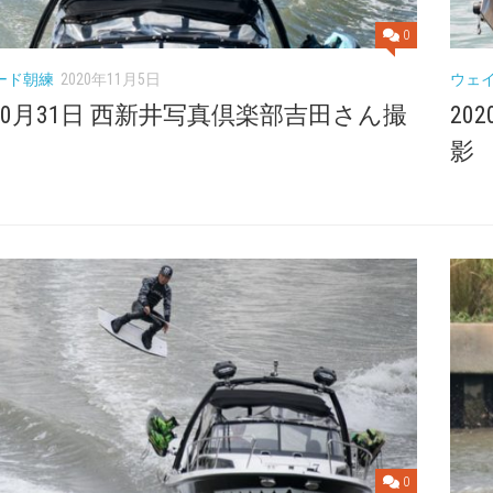
0
ード朝練
2020年11月5日
ウェ
年10月31日 西新井写真倶楽部吉田さん撮
20
影
0