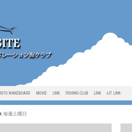
HOTO WAKEBOARD
MOVIE
LINK
FISHING CLUB
LINK -LIT. LINK-
D:
毎週土曜日