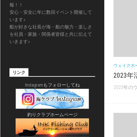
報！！
安心・安全に年に数回イベント開催して
います♪
船が好きな社長が海・船の魅力・楽しさ
を社員・家族・関係者皆様と共に伝えて
いきます♪
ウェイクボ
リンク
2023年
Instagramもフォローしてね
2023年
釣りクラブホームページ