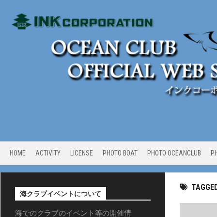
Skip
to
content
HOME
ACTIVITY
LICENSE
PHOTO BOAT
PHOTO OCEANCLUB
P
TAGGE
海クラブイベントについて
海でのクラブのイベント等の開催情