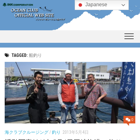
Skip
Japanese
to
content
TAGGED:
船釣り
0
海クラブクルージング
/
釣り
2013年5月4日