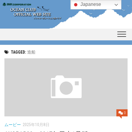
Skip
Japanese
to
content
TAGGED:
造船
0
ムービー
2025年10月8日