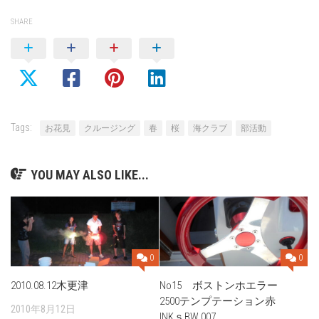
SHARE
Tags:
お花見
クルージング
春
桜
海クラブ
部活動
YOU MAY ALSO LIKE...
0
0
2010.08.12木更津
No15 ボストンホエラー
2500テンプテーション赤
2010年8月12日
INKｓBW 007