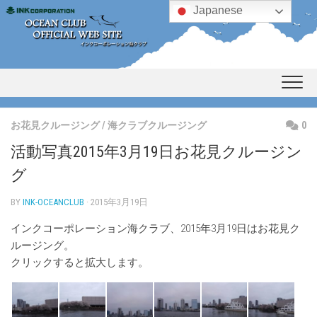
Skip
Japanese
to
content
お花見クルージング
/
海クラブクルージング
0
活動写真2015年3月19日お花見クルージン
グ
BY
INK-OCEANCLUB
· 2015年3月19日
インクコーポレーション海クラブ、2015年3月19日はお花見ク
ルージング。
クリックすると拡大します。