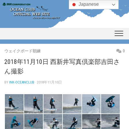
Skip
Japanese
to
content
ウェイクボード朝練
0
2018年11月10日 西新井写真倶楽部吉田さ
ん撮影
BY
INK-OCEANCLUB
· 2018年11月10日