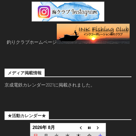
釣りクラブホームページ
メディア掲載情報
京成電鉄カレンダー2021に掲載されました。
★活動カレンダー★
2026年 8月
日
月
火
水
木
金
土