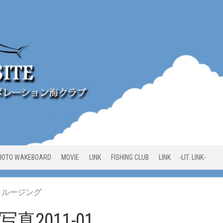
HOTO WAKEBOARD
MOVIE
LINK
FISHING CLUB
LINK -LIT. LINK-
クルージング
真2011-01