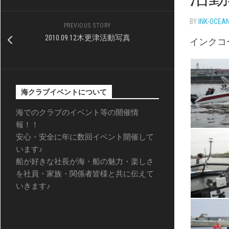
BY
INK-OCEA
PREVIOUS STORY
2010.09.12木更津活動写真
インクコ
海クラブイベントについて
海でのクラブのイベント等の開催情
報！！
安心・安全に年に数回イベント開催して
います♪
船が好きな社長が海・船の魅力・楽しさ
を社員・家族・関係者皆様と共に伝えて
いきます♪