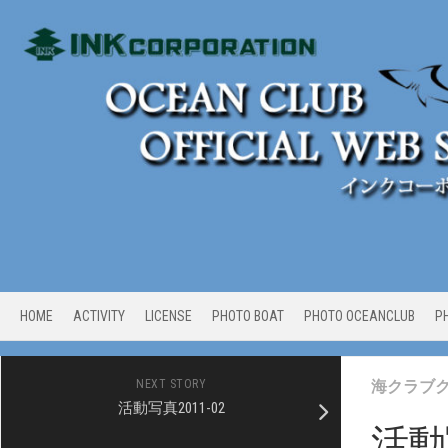
Skip
to
content
HOME
ACTIVITY
LICENSE
PHOTO BOAT
PHOTO OCEANCLUB
P
NEXT STORY
海クラブ
活動写真2011-02
活動写