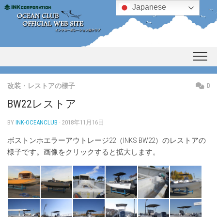
Skip
Japanese
to
content
改装・レストアの様子
0
BW22レストア
BY
INK-OCEANCLUB
· 2018年11月16日
ボストンホエラーアウトレージ22（INKS BW22）のレストアの
様子です。画像をクリックすると拡大します。