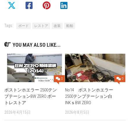
Tags:
ボード
レストア
改装
船舶
YOU MAY ALSO LIKE...
0
0
ボストンホエラー 2500テン
No14 ボストンホエラー
プテーションBW ZERO ボー
2500テンプテーション白
トレストア
INKｓBW ZERO
2026年4月15日
2026年8月5日