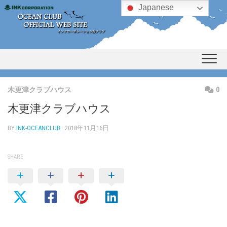
Skip
Japanese
to
content
木更津クラブハウス
0
木更津クラブハウス
BY
INK-OCEANCLUB
· 2018年11月16日
SHARE