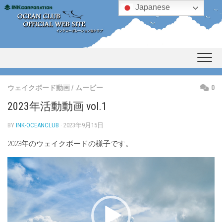
Skip
Japanese
to
content
ウェイクボード動画
/
ムービー
0
2023年活動動画 vol.1
BY
INK-OCEANCLUB
· 2023年9月15日
2023年のウェイクボードの様子です。
動
画
プ
レ
ー