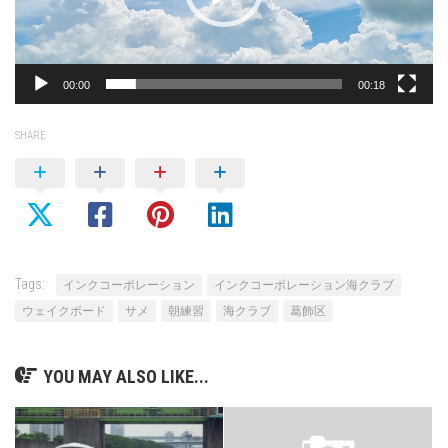
ヤ
ー
00:00
00:18
SHARE
Tags:
インクコーポレーション
インクコーポレーション海クラブ
ウェイクボード
サメ
朝練習
海クラブ
葛飾区
YOU MAY ALSO LIKE...