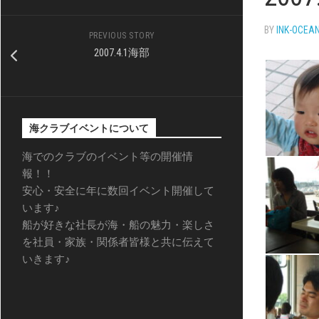
BY
INK-OCEA
PREVIOUS STORY
2007.4.1海部
海クラブイベントについて
海でのクラブのイベント等の開催情
報！！
安心・安全に年に数回イベント開催して
います♪
船が好きな社長が海・船の魅力・楽しさ
を社員・家族・関係者皆様と共に伝えて
いきます♪