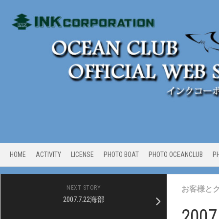
Skip
to
content
HOME
ACTIVITY
LICENSE
PHOTO BOAT
PHOTO OCEANCLUB
P
NEXT STORY
お客様と
2007.7.22海部
200