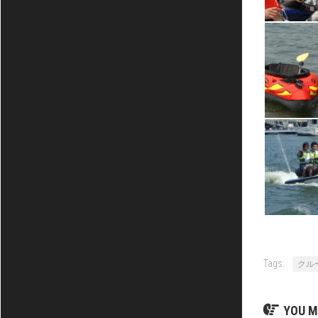
Tags:
クル
YOU M