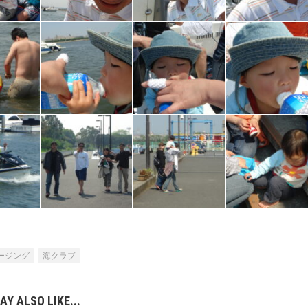
ージング
海クラブ
AY ALSO LIKE...