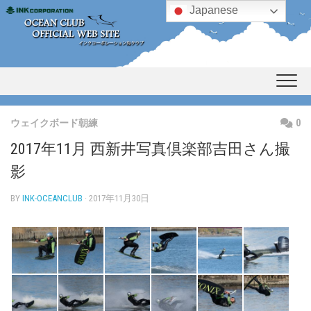
Skip
Japanese
to
content
ウェイクボード朝練
0
2017年11月 西新井写真倶楽部吉田さん撮
影
BY
INK-OCEANCLUB
· 2017年11月30日