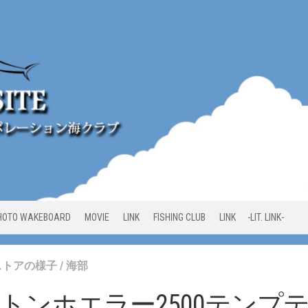
HOTO WAKEBOARD
MOVIE
LINK
FISHING CLUB
LINK -LIT. LINK-
ストアの様子
/
海部
トンホエラー2500テンプテ