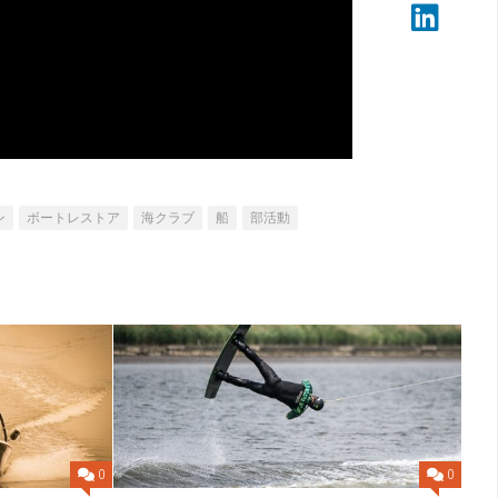
ン
ボートレストア
海クラブ
船
部活動
0
0