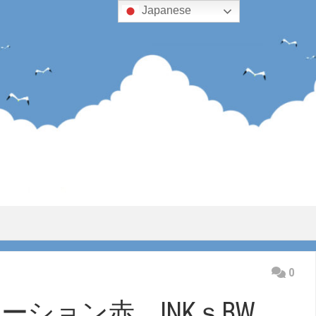
Japanese
0
ーション赤 INKｓBW