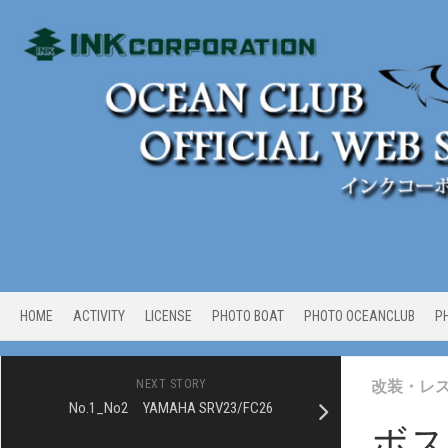
Skip
to
content
HOME
ACTIVITY
LICENSE
PHOTO BOAT
PHOTO OCEANCLUB
P
NEXT STORY
改装・レ
No.1_No2 YAMAHA SRV23/FC26
ボス