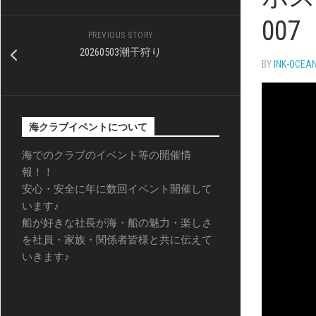
007
PREVIOUS STORY
20260503潮干狩り
BY
INK-OCEA
海クラブイベントについて
海でのクラブのイベント等の開催情
報！！
安心・安全に年に数回イベント開催して
います♪
船が好きな社長が海・船の魅力・楽しさ
を社員・家族・関係者皆様と共に伝えて
いきます♪