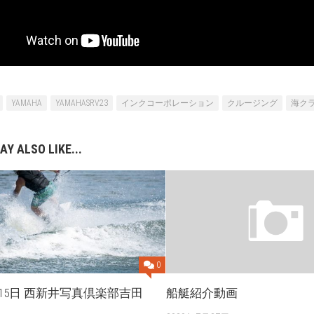
YAMAHA
YAMAHASRV23
インクコーポレーション
クルージング
海ク
AY ALSO LIKE...
0
8月15日 西新井写真倶楽部吉田
船艇紹介動画