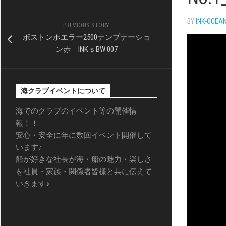
BY
INK-OCEA
PREVIOUS STORY
ボストンホエラー2500テンプテーショ
ン赤 INKｓBW 007
海クラブイベントについて
海でのクラブのイベント等の開催情
報！！
安心・安全に年に数回イベント開催して
います♪
船が好きな社長が海・船の魅力・楽しさ
を社員・家族・関係者皆様と共に伝えて
いきます♪