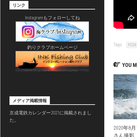
リンク
Instagramもフォローしてね
Tags:
FC26
釣りクラブホームページ
YOU M
メディア掲載情報
京成電鉄カレンダー2021に掲載されまし
た。
2020年
さん撮影