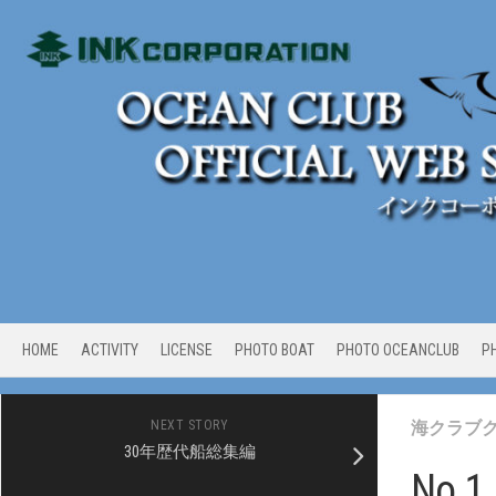
Skip
to
content
HOME
ACTIVITY
LICENSE
PHOTO BOAT
PHOTO OCEANCLUB
P
NEXT STORY
海クラブ
30年歴代船総集編
No.1