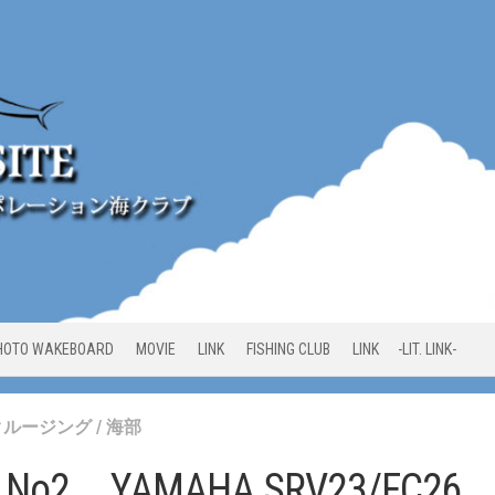
HOTO WAKEBOARD
MOVIE
LINK
FISHING CLUB
LINK -LIT. LINK-
クルージング
/
海部
_No2 YAMAHA SRV23/FC26